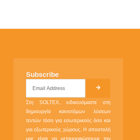
Subscribe
Στη SOLTEX, ειδικευόμαστε στη
δημιουργία καινοτόμων λύσεων
τεντών τόσο για εσωτερικούς όσο και
για εξωτερικούς χώρους. Η αποστολή
μας είναι να μεταμορφώσουμε τον