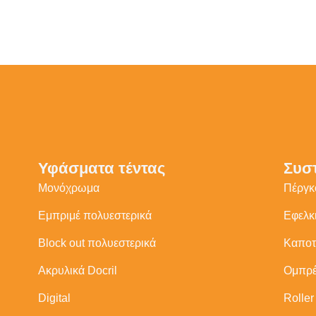
Υφάσματα τέντας
Συσ
Μονόχρωμα
Πέργκ
Εμπριμέ πολυεστερικά
Εφελκ
Βlock out πολυεστερικά
Καποτ
Ακρυλικά Docril
Ομπρέ
Digital
Roller